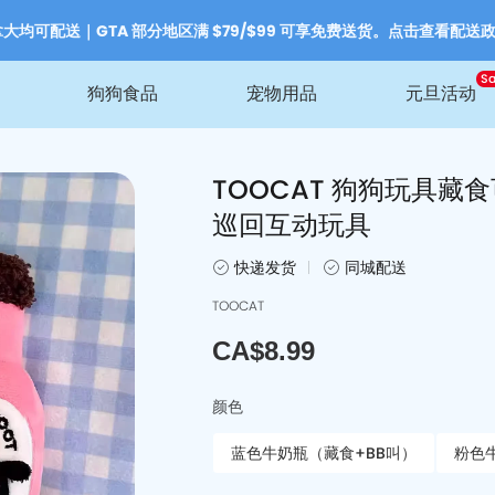
加拿大均可配送｜GTA 部分地区满 $79/$99 可享免费送货。点击查看配
Sa
狗狗食品
宠物用品
元旦活动
Asia
Asia
食品专区
罐头
罐头
用品
洲食品专区
粮罐头
粮罐头
泄用品
热销专区
主粮专区
主粮专区
外用药品
热销专区
主粮专区
主粮专区
外用药品
幼宠专区
保健品
保健品
水碗食盆
幼宠专区
保健品
保健品
水碗食盆
Hot
Hot
Hot
Hot
Hot
Hot
Premium
Premium
Hot
Hot
Hot
Hot
Hot
Hot
窝垫专区
窝垫专区
TOOCAT 狗狗玩具藏
专区
罐头
罐头
专区
货专区
食罐头
食罐头
砂专区
高品质德罐
拌粮必备
拌粮必备
皮肤用药膏
高品质德罐
拌粮必备
拌粮必备
皮肤用药膏
幼猫专区
消化健康&排毛
肠胃呵护
幼猫专区
消化健康&排毛
肠胃呵护
Add-on
Hot
Hot
Add-on
Hot
Hot
Hot
Hot
巡回互动玩具
猫包推车
猫包推车
进口区
罐头
罐头
盆专区
本进口区
食罐头
食罐头
砂盆专区
凑单必备
烘培&膨化粮
烘培&膨化粮
眼药水
凑单必备
烘培&膨化粮
烘培&膨化粮
眼药水
幼犬专区
美毛亮肤
关节健康
幼犬专区
美毛亮肤
关节健康
Hot
Hot
Hot
Hot
猫抓板专区
猫抓板专区
进口区
&羊乳
类
&尿板
国进口区
乳&羊乳
汤类
垫&尿板
人宠共用
冻干粮
冻干粮
体外驱虫药
人宠共用
冻干粮
冻干粮
体外驱虫药
骨骼健康
眼部泪痕
骨骼健康
眼部泪痕
快递发货
同城配送
Hot
Hot
猫爬架专区
猫爬架专区
类
&羊乳类
袋
汤类
乳&羊乳类
粑袋
双拼粮
风干粮
舒缓镇静
双拼粮
风干粮
舒缓镇静
驱虫必备
毛发健康
驱虫必备
毛发健康
TOOCAT
狗
小
猫猫玩具
猫猫玩具
功能粮
功能粮
营养增肌
营养补充
营养增肌
营养补充
CA$8.99
冻
冻
狗狗玩具
狗狗玩具
尿路健康
口腔健康
尿路健康
口腔健康
颜色
Hot
Hot
项圈牵引绳
项圈牵引绳
舒缓镇静
驱虫必备
舒缓镇静
驱虫必备
蓝色牛奶瓶（藏食+BB叫）
粉色
智能科技养宠
智能科技养宠
口腔健康
舒缓镇静
口腔健康
舒缓镇静