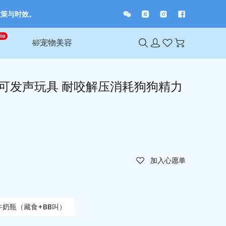
送政策与时效。
le
🛀宠物美容
食可发声玩具 耐咬解压消耗狗狗精力
狗食品速递-
件用品&清洁用品速递
猫咪食品速递-
狗狗食品速递-
小件用品&清洁用品速递
猫咪食品速递-
干/磨牙/训练类
干/磨牙训练类
冻干/磨牙/训练类
冻干/磨牙训练类
加入心愿单
牛奶瓶（藏食+BB叫）