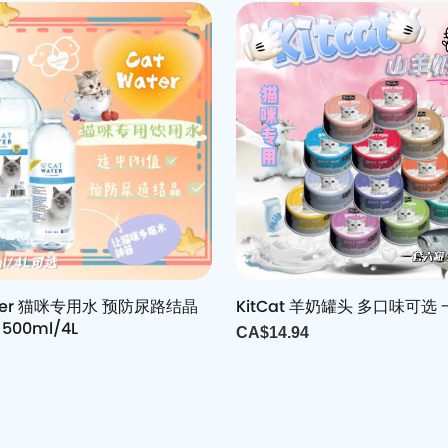
ater 猫咪专用水 预防尿路结晶
KitCat 羊奶罐头 多口味可选
500ml/4L
CA$14.94