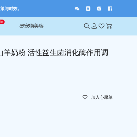
送政策与时效。
le
🛀宠物美容
用山羊奶粉 活性益生菌消化酶作用调
狗食品速递-
件用品&清洁用品速递
猫咪食品速递-
狗狗食品速递-
小件用品&清洁用品速递
猫咪食品速递-
干/磨牙/训练类
干/磨牙训练类
冻干/磨牙/训练类
冻干/磨牙训练类
加入心愿单