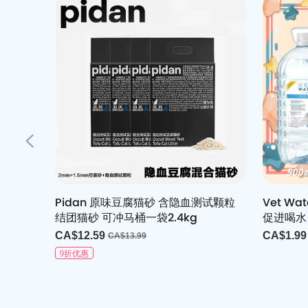
Pidan 原味豆腐猫砂 含隐血测试颗粒
Vet W
结团猫砂 可冲马桶一袋2.4kg
促进喝水 
CA$12.59
CA$1.99
CA$13.99
9折优惠