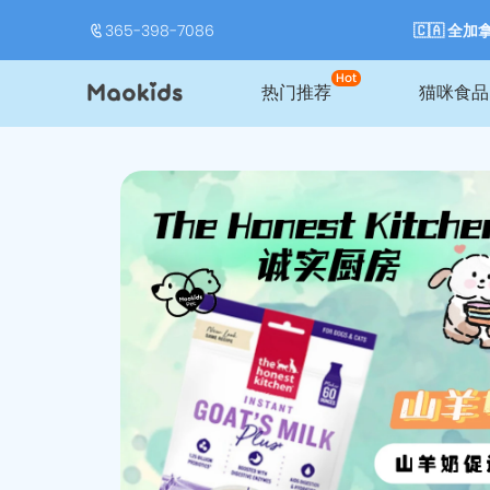
365-398-7086
🇨🇦 全
Hot
热门推荐
猫咪食品
New
Hot
New
Hot
6折起
6折起
最新到货
零食类
零食类
清洁呵护
每周限时秒杀
最新到货
零食类
零食类
清洁呵护
每周限时秒杀
亚洲
湿粮
湿粮
排泄
亚
湿
湿
排
最高享75折
最高享75折
猫砂全场满减
猫砂全场满减
冻干/磨牙/训练/饼干
饼干&小食类
训练小食
耳部护理
冻干/磨牙/训练/饼干
饼干&小食类
训练小食
耳部护理
国货
主食
主食
猫砂
国
主
主
猫
满120减15
满120减15
Hot
Hot
德罐满减专区
德罐满减专区
罐头/肉酱/奶/保健品
汤条&肉酱类
磨牙类
眼部护理
罐头/肉酱/奶/保健品
汤条&肉酱类
磨牙类
眼部护理
日本
辅食
辅食
猫砂
日
辅
辅
猫
88折
88折
Hot
Hot
诺普仕直降
诺普仕直降
碗/牵绳/玩具/清洁呵护
冻干类
冻干类
口腔护理
碗/牵绳/玩具/清洁呵护
冻干类
冻干类
口腔护理
韩国
牛乳
浓汤
尿垫
韩
牛
浓
尿
抓板/窝垫/外出包/爬架
风干类
饼干类
身体清洁除臭
抓板/窝垫/外出包/爬架
风干类
饼干类
身体清洁除臭
浓汤
牛乳
粑粑
浓
牛
粑
Hot
Hot
磨牙类
肉酱类
环境清洁杀菌
磨牙类
肉酱类
环境清洁杀菌
伊丽莎白圈
伊丽莎白圈
Hot
Hot
梳子&指甲刀
梳子&指甲刀
Hot
Hot
湿巾类
湿巾类