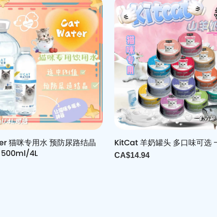
ater 猫咪专用水 预防尿路结晶
KitCat 羊奶罐头 多口味可选
500ml/4L
CA$14.94