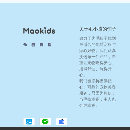
关于毛小孩的铺子
致力于为毛孩子找到
最适合的优质宠粮与
贴心好物。我们认真
挑选每一件产品，希
望让宠物吃得安心、
用得舒适、玩得开
心。
我们也坚持提供贴
心、可靠的宠物美容
服务，只因为相信：
当毛孩幸福，主人也
会更幸福。