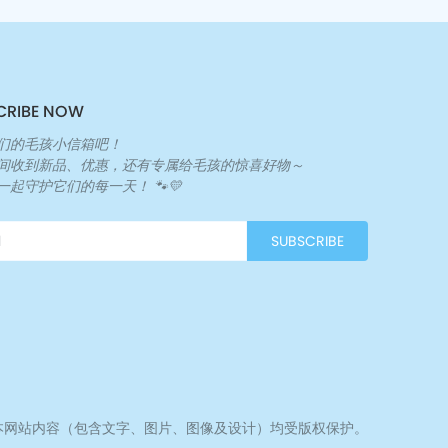
CRIBE NOW
们的毛孩小信箱吧！
间收到新品、优惠，还有专属给毛孩的惊喜好物～
一起守护它们的每一天！ 🐾💛
SUBSCRIBE
所有权利。本网站内容（包含文字、图片、图像及设计）均受版权保护。