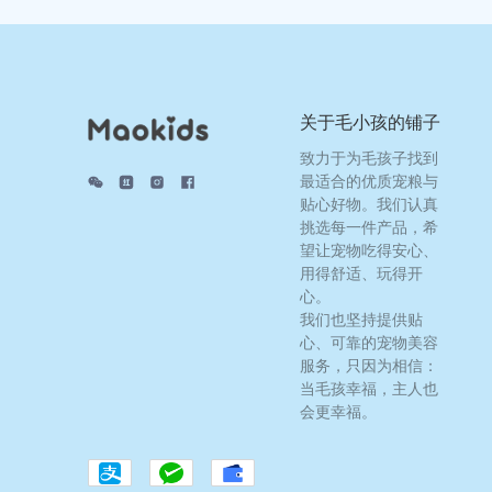
关于毛小孩的铺子
致力于为毛孩子找到
最适合的优质宠粮与
贴心好物。我们认真
挑选每一件产品，希
望让宠物吃得安心、
用得舒适、玩得开
心。
我们也坚持提供贴
心、可靠的宠物美容
服务，只因为相信：
当毛孩幸福，主人也
会更幸福。