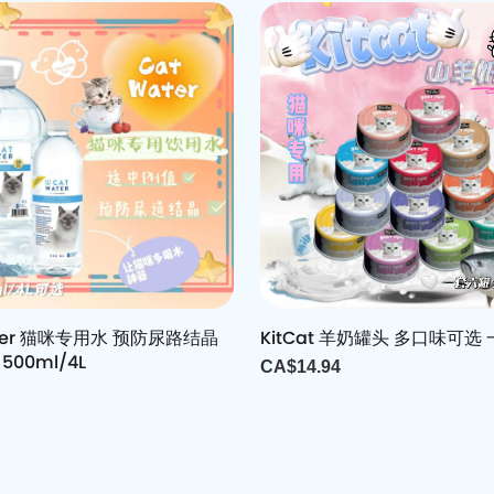
ater 猫咪专用水 预防尿路结晶
KitCat 羊奶罐头 多口味可选
500ml/4L
CA$14.94