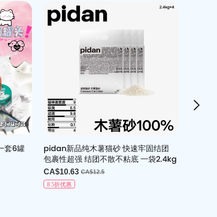
 一套6罐
pidan新品纯木薯猫砂 快速牢固结团
Vet's 
包裹性超强 结团不散不粘底 一袋2.4kg
荐爆款！
CA$10.63
CA$19.79
CA$12.5
8.5折优惠
9折优惠