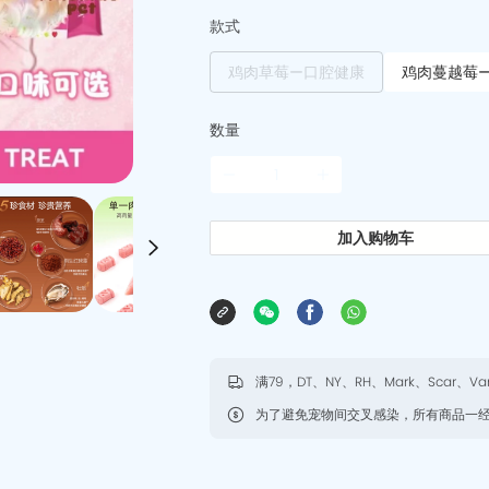
宠物时装区
宠物时装区
眼部健康
眼部健康
款式
鸡肉草莓—口腔健康
鸡肉蔓越莓
数量
加入购物车