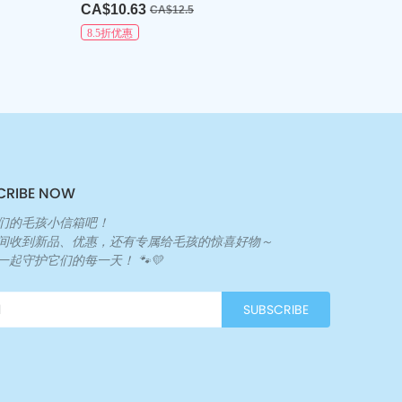
CA$10.63
CA$19.79
CA$12.5
8.5折优惠
9折优惠
CRIBE NOW
们的毛孩小信箱吧！
间收到新品、优惠，还有专属给毛孩的惊喜好物～
一起守护它们的每一天！ 🐾💛
SUBSCRIBE