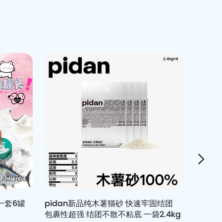
 一套6罐
pidan新品纯木薯猫砂 快速牢固结团
Vet's 
包裹性超强 结团不散不粘底 一袋2.4kg
荐爆款！