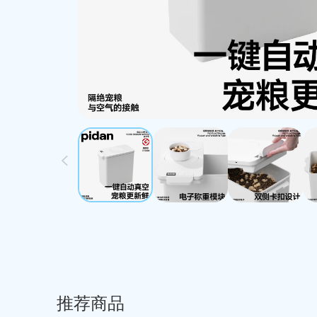
大件用品速递
大件用品速递
狗狗食品速递-
猫咪食品速递-
狗狗食品速递-
猫咪食品速递-
罐头/肉酱/奶/保健
罐头/肉酱/奶/保健
罐头/肉酱/奶/保健
罐头/肉酱/奶/保健
推荐商品