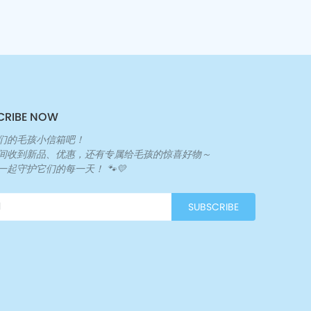
CRIBE NOW
们的毛孩小信箱吧！
间收到新品、优惠，还有专属给毛孩的惊喜好物～
一起守护它们的每一天！ 🐾💛
SUBSCRIBE