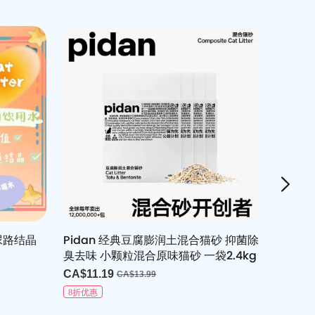
防尿路结晶
Pidan 经典豆腐膨润土混合猫砂 抑菌除
Pidan 
臭去味 小颗粒混合原味猫砂 一袋2.4kg
活性碳版+豆
CA$11.19
CA$25.19
CA$13.99
8折优惠
9折优惠