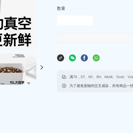
宠物时装区
宠物时装区
眼部健康
眼部健康
数量