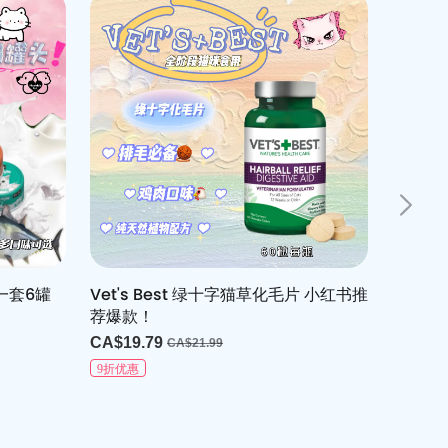
 一套6罐
Vet's Best 绿十字猫草化毛片 小红书推
荐爆款！
CA$19.79
CA$21.99
9折优惠