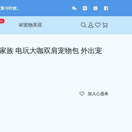
送政策与时效。
le
🛀宠物美容
加菲猫家族 电玩大咖双肩宠物包 外出宠
狗食品速递-
件用品&清洁用品速递
猫咪食品速递-
狗狗食品速递-
小件用品&清洁用品速递
猫咪食品速递-
干/磨牙/训练类
干/磨牙训练类
冻干/磨牙/训练类
冻干/磨牙训练类
加入心愿单