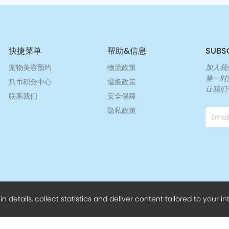
快捷菜单
帮助&信息
SUBS
宠物美容预约
物流政策
加入我
第一时
爪币积分中心
退换政策
让我们
联系我们
安全保障
隐私政策
etails, collect statistics and deliver content tailored to your int
©
2026 Maokids Inc. 保留