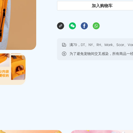
宠物时装区
宠物时装区
眼部健康
眼部健康
加入购物车