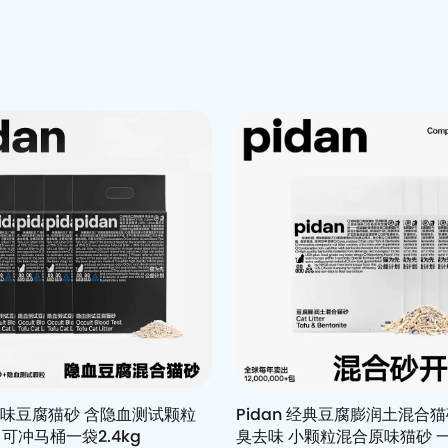
 原味豆腐猫砂 含隐血测试颗粒
Pidan 经典豆腐膨润土混合猫
可冲马桶一袋2.4kg
臭去味 小颗粒混合原味猫砂 一袋