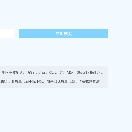
立即购买
满79，DT、NY、RH、Mark、Scar、Van地区免费配送。满99，Miss、Oak、ET、ARA、Stouffville地区免费配送。满129，Burlington&Hamilton地区免费配送。满129，包10CAD邮费可邮寄加拿大全境，其余运费需买家自理（需税前&优惠后满以上金额，系统自动抵消运费）
为了避免宠物间交叉感染，所有商品一经售出，非质量问题不退不换。如果出现质量问题，请在收到货后15天内与客服提出更换or退款需求。