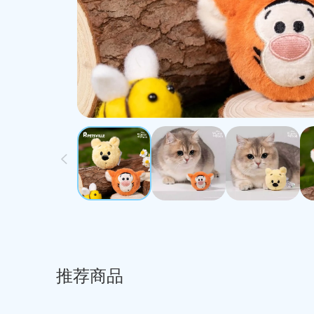
大件用品速递
大件用品速递
狗狗食品速递-
猫咪食品速递-
狗狗食品速递-
猫咪食品速递-
罐头/肉酱/奶/保健
罐头/肉酱/奶/保健
罐头/肉酱/奶/保健
罐头/肉酱/奶/保健
推荐商品