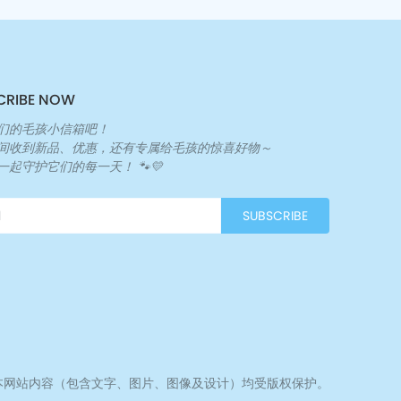
CRIBE NOW
们的毛孩小信箱吧！
间收到新品、优惠，还有专属给毛孩的惊喜好物～
一起守护它们的每一天！ 🐾💛
SUBSCRIBE
所有权利。本网站内容（包含文字、图片、图像及设计）均受版权保护。