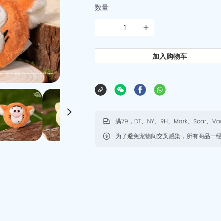
宠物时装区
宠物时装区
眼部健康
眼部健康
数量
加入购物车