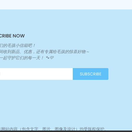
CRIBE NOW
们的毛孩小信箱吧！
间收到新品、优惠，还有专属给毛孩的惊喜好物～
一起守护它们的每一天！ 🐾💛
SUBSCRIBE
所有权利。本网站内容（包含文字、图片、图像及设计）均受版权保护。