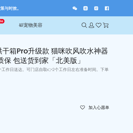
送政策与时效。
le
🛀宠物美容
舱烘干箱Pro升级款 猫咪吹风吹水神器
质保 包送货到家「北美版」
个工作日送达。可门店自取👉2个工作日左右准备时间。下单
狗食品速递-
件用品&清洁用品速递
猫咪食品速递-
狗狗食品速递-
小件用品&清洁用品速递
猫咪食品速递-
干/磨牙/训练类
干/磨牙训练类
冻干/磨牙/训练类
冻干/磨牙训练类
加入心愿单