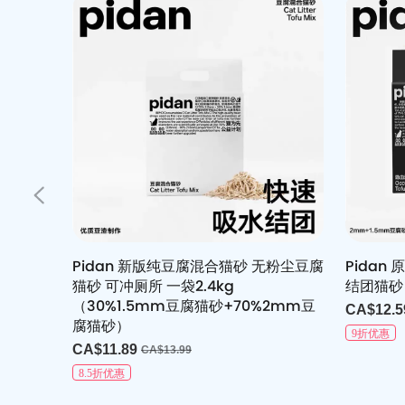
Pidan 新版纯豆腐混合猫砂 无粉尘豆腐
Pidan
猫砂 可冲厕所 一袋2.4kg
结团猫砂 
（30%1.5mm豆腐猫砂+70%2mm豆
CA$12.5
腐猫砂）
9折优惠
CA$11.89
CA$13.99
8.5折优惠