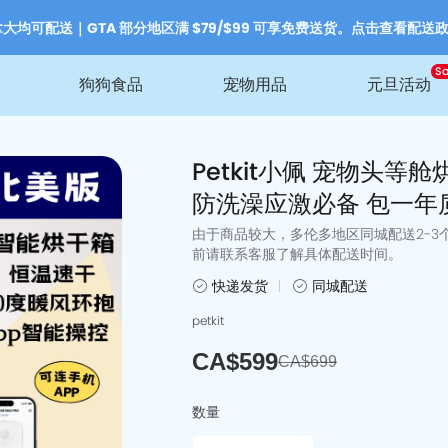
加拿大均可配送｜GTA 部分地区满 $79/$99 可享免费送货。点击查看配
Sa
狗狗食品
宠物用品
元旦活动
Asia
Asia
食品专区
罐头
罐头
用品
洲食品专区
粮罐头
粮罐头
泄用品
热销专区
主粮专区
主粮专区
外用药品
热销专区
主粮专区
主粮专区
外用药品
幼宠专区
保健品
保健品
水碗食盆
幼宠专区
保健品
保健品
水碗食盆
Hot
Hot
Hot
Hot
Hot
Hot
Premium
Premium
Hot
Hot
Hot
Hot
Hot
Hot
窝垫专区
窝垫专区
Petkit小佩 宠物头等
专区
罐头
罐头
专区
货专区
食罐头
食罐头
砂专区
高品质德罐
拌粮必备
拌粮必备
皮肤用药膏
高品质德罐
拌粮必备
拌粮必备
皮肤用药膏
幼猫专区
消化健康&排毛
肠胃呵护
幼猫专区
消化健康&排毛
肠胃呵护
Add-on
Hot
Hot
Add-on
Hot
Hot
Hot
Hot
防洗澡应激必备 包一年
猫包推车
猫包推车
进口区
罐头
罐头
盆专区
本进口区
食罐头
食罐头
砂盆专区
凑单必备
烘培&膨化粮
烘培&膨化粮
眼药水
凑单必备
烘培&膨化粮
烘培&膨化粮
眼药水
幼犬专区
美毛亮肤
关节健康
幼犬专区
美毛亮肤
关节健康
Hot
Hot
Hot
Hot
猫抓板专区
猫抓板专区
由于商品较大，多伦多地区同城配送2-3
进口区
&羊乳
类
&尿板
国进口区
乳&羊乳
汤类
垫&尿板
人宠共用
冻干粮
冻干粮
体外驱虫药
人宠共用
冻干粮
冻干粮
体外驱虫药
骨骼健康
眼部泪痕
骨骼健康
眼部泪痕
前请联系客服了解具体配送时间。
Hot
Hot
猫爬架专区
猫爬架专区
类
&羊乳类
袋
汤类
乳&羊乳类
粑袋
双拼粮
风干粮
舒缓镇静
双拼粮
风干粮
舒缓镇静
驱虫必备
毛发健康
驱虫必备
毛发健康
快递发货
同城配送
狗
小
猫猫玩具
猫猫玩具
功能粮
功能粮
营养增肌
营养补充
营养增肌
营养补充
冻
冻
petkit
狗狗玩具
狗狗玩具
尿路健康
口腔健康
尿路健康
口腔健康
CA$599
CA$699
Hot
Hot
项圈牵引绳
项圈牵引绳
舒缓镇静
驱虫必备
舒缓镇静
驱虫必备
数量
智能科技养宠
智能科技养宠
口腔健康
舒缓镇静
口腔健康
舒缓镇静