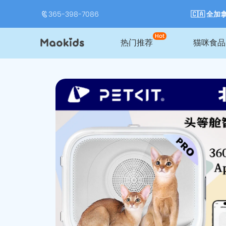
365-398-7086
🇨🇦 全
Hot
热门推荐
猫咪食品
New
Hot
New
Hot
6折起
6折起
最新到货
零食类
零食类
清洁呵护
每周限时秒杀
最新到货
零食类
零食类
清洁呵护
每周限时秒杀
亚洲
湿粮
湿粮
排泄
亚
湿
湿
排
最高享75折
最高享75折
猫砂全场满减
猫砂全场满减
冻干/磨牙/训练/饼干
饼干&小食类
训练小食
耳部护理
冻干/磨牙/训练/饼干
饼干&小食类
训练小食
耳部护理
国货
主食
主食
猫砂
国
主
主
猫
满120减15
满120减15
Hot
Hot
德罐满减专区
德罐满减专区
罐头/肉酱/奶/保健品
汤条&肉酱类
磨牙类
眼部护理
罐头/肉酱/奶/保健品
汤条&肉酱类
磨牙类
眼部护理
日本
辅食
辅食
猫砂
日
辅
辅
猫
88折
88折
Hot
Hot
诺普仕直降
诺普仕直降
碗/牵绳/玩具/清洁呵护
冻干类
冻干类
口腔护理
碗/牵绳/玩具/清洁呵护
冻干类
冻干类
口腔护理
韩国
牛乳
浓汤
尿垫
韩
牛
浓
尿
抓板/窝垫/外出包/爬架
风干类
饼干类
身体清洁除臭
抓板/窝垫/外出包/爬架
风干类
饼干类
身体清洁除臭
浓汤
牛乳
粑粑
浓
牛
粑
Hot
Hot
磨牙类
肉酱类
环境清洁杀菌
磨牙类
肉酱类
环境清洁杀菌
伊丽莎白圈
伊丽莎白圈
Hot
Hot
梳子&指甲刀
梳子&指甲刀
Hot
Hot
湿巾类
湿巾类