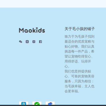
关于毛小孩的铺子
致力于为毛孩子找到
最适合的优质宠粮与
贴心好物。我们认真
挑选每一件产品，希
望让宠物吃得安心、
用得舒适、玩得开
心。
我们也坚持提供贴
心、可靠的宠物美容
服务，只因为相信：
当毛孩幸福，主人也
会更幸福。