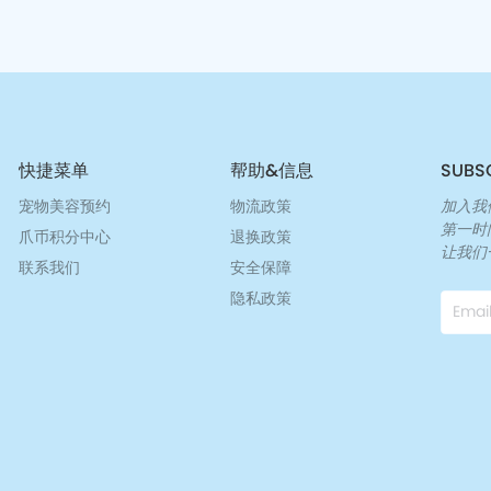
快捷菜单
帮助&信息
SUBS
宠物美容预约
物流政策
加入我
第一时
爪币积分中心
退换政策
让我们
联系我们
安全保障
隐私政策