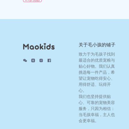
关于毛小孩的铺子
致力于为毛孩子找到
最适合的优质宠粮与
贴心好物。我们认真
挑选每一件产品，希
望让宠物吃得安心、
用得舒适、玩得开
心。
我们也坚持提供贴
心、可靠的宠物美容
服务，只因为相信：
当毛孩幸福，主人也
会更幸福。