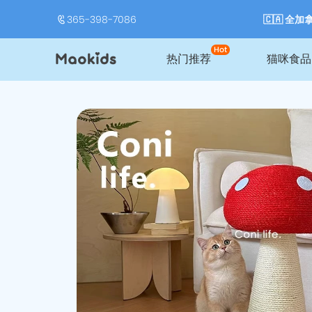
365-398-7086
🇨🇦 全
Hot
热门推荐
猫咪食品
New
Hot
New
Hot
6折起
6折起
最新到货
零食类
零食类
清洁呵护
每周限时秒杀
最新到货
零食类
零食类
清洁呵护
每周限时秒杀
亚洲
湿粮
湿粮
排泄
亚
湿
湿
排
最高享75折
最高享75折
猫砂全场满减
猫砂全场满减
冻干/磨牙/训练/饼干
饼干&小食类
训练小食
耳部护理
冻干/磨牙/训练/饼干
饼干&小食类
训练小食
耳部护理
国货
主食
主食
猫砂
国
主
主
猫
满120减15
满120减15
Hot
Hot
德罐满减专区
德罐满减专区
罐头/肉酱/奶/保健品
汤条&肉酱类
磨牙类
眼部护理
罐头/肉酱/奶/保健品
汤条&肉酱类
磨牙类
眼部护理
日本
辅食
辅食
猫砂
日
辅
辅
猫
88折
88折
Hot
Hot
诺普仕直降
诺普仕直降
碗/牵绳/玩具/清洁呵护
冻干类
冻干类
口腔护理
碗/牵绳/玩具/清洁呵护
冻干类
冻干类
口腔护理
韩国
牛乳
浓汤
尿垫
韩
牛
浓
尿
抓板/窝垫/外出包/爬架
风干类
饼干类
身体清洁除臭
抓板/窝垫/外出包/爬架
风干类
饼干类
身体清洁除臭
浓汤
牛乳
粑粑
浓
牛
粑
Hot
Hot
磨牙类
肉酱类
环境清洁杀菌
磨牙类
肉酱类
环境清洁杀菌
伊丽莎白圈
伊丽莎白圈
Hot
Hot
梳子&指甲刀
梳子&指甲刀
Hot
Hot
湿巾类
湿巾类