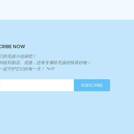
CRIBE NOW
们的毛孩小信箱吧！
间收到新品、优惠，还有专属给毛孩的惊喜好物～
一起守护它们的每一天！ 🐾💛
SUBSCRIBE