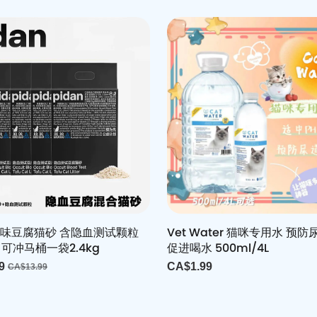
 原味豆腐猫砂 含隐血测试颗粒
Vet Water 猫咪专用水 预
可冲马桶一袋2.4kg
促进喝水 500ml/4L
9
CA$1.99
CA$13.99