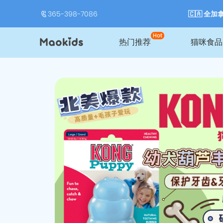
365-398-7086
🇨🇦 全
Hot
热门推荐
猫咪食品
New
Hot
New
Hot
6折起
6折起
最新到货
零食类
零食类
清洁呵护
每周限时秒杀
最新到货
零食类
零食类
清洁呵护
每周限时秒杀
亚洲
湿粮
湿粮
排泄
亚
湿
湿
排
最高享75折
最高享75折
猫砂全场满减
猫砂全场满减
冻干/磨牙/训练/饼干
饼干&小食类
训练小食
耳部护理
冻干/磨牙/训练/饼干
饼干&小食类
训练小食
耳部护理
国货
主食
主食
猫砂
国
主
主
猫
满120减15
满120减15
Hot
Hot
德罐满减专区
德罐满减专区
罐头/肉酱/奶/保健品
汤条&肉酱类
磨牙类
眼部护理
罐头/肉酱/奶/保健品
汤条&肉酱类
磨牙类
眼部护理
日本
辅食
辅食
猫砂
日
辅
辅
猫
88折
88折
Hot
Hot
诺普仕直降
诺普仕直降
碗/牵绳/玩具/清洁呵护
冻干类
冻干类
口腔护理
碗/牵绳/玩具/清洁呵护
冻干类
冻干类
口腔护理
韩国
牛乳
浓汤
尿垫
韩
牛
浓
尿
抓板/窝垫/外出包/爬架
风干类
饼干类
身体清洁除臭
抓板/窝垫/外出包/爬架
风干类
饼干类
身体清洁除臭
浓汤
牛乳
粑粑
浓
牛
粑
Hot
Hot
磨牙类
肉酱类
环境清洁杀菌
磨牙类
肉酱类
环境清洁杀菌
伊丽莎白圈
伊丽莎白圈
Hot
Hot
梳子&指甲刀
梳子&指甲刀
Hot
Hot
湿巾类
湿巾类