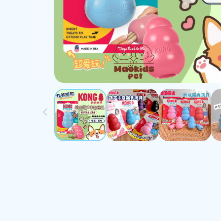
大件用品速递
大件用品速递
狗狗食品速递-
猫咪食品速递-
狗狗食品速递-
猫咪食品速递-
罐头/肉酱/奶/保健
罐头/肉酱/奶/保健
罐头/肉酱/奶/保健
罐头/肉酱/奶/保健