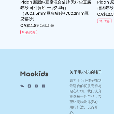
Pidan 新版纯豆腐混合猫砂 无粉尘豆腐
Pidan
猫砂 可冲厕所 一袋2.4kg
结团猫砂 
（30%1.5mm豆腐猫砂+70%2mm豆
CA$12.5
腐猫砂）
9折优惠
CA$11.89
CA$13.99
8.5折优惠
关于毛小孩的铺子
致力于为毛孩子找到
最适合的优质宠粮与
贴心好物。我们认真
挑选每一件产品，希
望让宠物吃得安心、
用得舒适、玩得开
心。