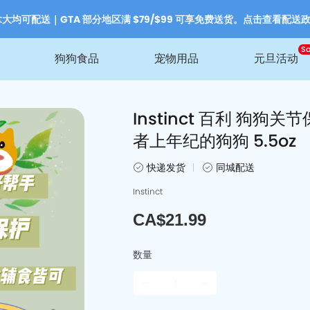
加拿大均可配送｜GTA 部分地区满 $79/$99 可享免费送货。点击查看配
Sa
狗狗食品
宠物用品
元旦活动
Asia
Asia
食品专区
罐头
罐头
用品
洲食品专区
粮罐头
粮罐头
泄用品
热销专区
主粮专区
主粮专区
外用药品
热销专区
主粮专区
主粮专区
外用药品
幼宠专区
保健品
保健品
水碗食盆
幼宠专区
保健品
保健品
水碗食盆
Hot
Hot
Hot
Hot
Hot
Hot
Premium
Premium
Hot
Hot
Hot
Hot
Hot
Hot
窝垫专区
窝垫专区
Instinct 百利 狗
专区
罐头
罐头
专区
货专区
食罐头
食罐头
砂专区
高品质德罐
拌粮必备
拌粮必备
皮肤用药膏
高品质德罐
拌粮必备
拌粮必备
皮肤用药膏
幼猫专区
消化健康&排毛
肠胃呵护
幼猫专区
消化健康&排毛
肠胃呵护
Add-on
Hot
Hot
Add-on
Hot
Hot
Hot
Hot
者上年纪的狗狗 5.5oz
猫包推车
猫包推车
进口区
罐头
罐头
盆专区
本进口区
食罐头
食罐头
砂盆专区
凑单必备
烘培&膨化粮
烘培&膨化粮
眼药水
凑单必备
烘培&膨化粮
烘培&膨化粮
眼药水
幼犬专区
美毛亮肤
关节健康
幼犬专区
美毛亮肤
关节健康
Hot
Hot
Hot
Hot
猫抓板专区
猫抓板专区
进口区
&羊乳
类
&尿板
国进口区
乳&羊乳
汤类
垫&尿板
人宠共用
冻干粮
冻干粮
体外驱虫药
人宠共用
冻干粮
冻干粮
体外驱虫药
骨骼健康
眼部泪痕
骨骼健康
眼部泪痕
快递发货
同城配送
Hot
Hot
猫爬架专区
猫爬架专区
类
&羊乳类
袋
汤类
乳&羊乳类
粑袋
双拼粮
风干粮
舒缓镇静
双拼粮
风干粮
舒缓镇静
驱虫必备
毛发健康
驱虫必备
毛发健康
Instinct
狗
小
猫猫玩具
猫猫玩具
功能粮
功能粮
营养增肌
营养补充
营养增肌
营养补充
CA$21.99
冻
冻
狗狗玩具
狗狗玩具
尿路健康
口腔健康
尿路健康
口腔健康
数量
Hot
Hot
项圈牵引绳
项圈牵引绳
舒缓镇静
驱虫必备
舒缓镇静
驱虫必备
智能科技养宠
智能科技养宠
口腔健康
舒缓镇静
口腔健康
舒缓镇静