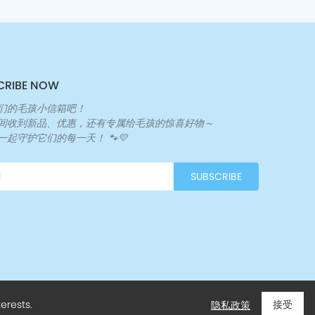
CRIBE NOW
们的毛孩小信箱吧！
间收到新品、优惠，还有专属给毛孩的惊喜好物～
一起守护它们的每一天！ 🐾💛
SUBSCRIBE
erests.
接受
隐私政策
所有权利。本网站内容（包含文字、图片、图像及设计）均受版权保护。