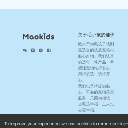
关于毛小孩的铺子
致力于为毛孩子找到
最适合的优质宠粮与
贴心好物。我们认真
挑选每一件产品，希
望让宠物吃得安心、
用得舒适、玩得开
心。
我们也坚持提供贴
心、可靠的宠物美容
服务，只因为相信：
当毛孩幸福，主人也
会更幸福。
To improve your experience, we use cookies to remember log-in d