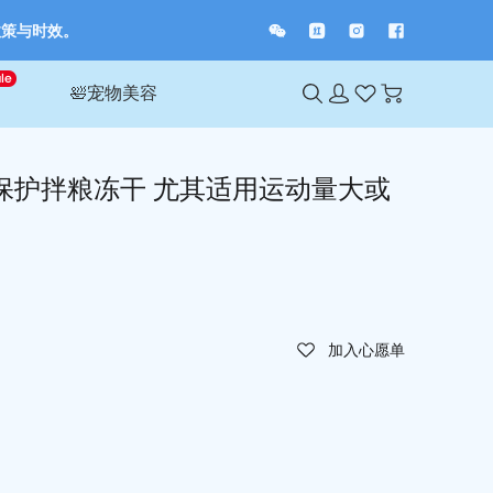
送政策与时效。
le
🛀宠物美容
狗关节保护拌粮冻干 尤其适用运动量大或
狗食品速递-
件用品&清洁用品速递
猫咪食品速递-
狗狗食品速递-
小件用品&清洁用品速递
猫咪食品速递-
干/磨牙/训练类
干/磨牙训练类
冻干/磨牙/训练类
冻干/磨牙训练类
加入心愿单