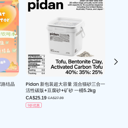
防尿路结晶
Pidan 新包装超大容量 混合猫砂三合一
Pidan 
活性碳版+豆腐砂+矿砂 一桶5.2kg
臭去味 小颗
CA$25.19
CA$11.19
CA$27.99
9折优惠
8折优惠