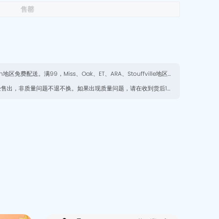
售罄
满79，DT、NY、RH、Mark、Scar、Van地区免费配送。满99，Miss、Oak、ET、ARA、Stouffville地区免费配送。满129，Burlington&Hamilton地区免费配送。满129，包10CAD邮费可邮寄加拿大全境，其余运费需买家自理（需税前&优惠后满以上金额，系统自动抵消运费）
为了避免宠物间交叉感染，所有商品一经售出，非质量问题不退不换。如果出现质量问题，请在收到货后15天内与客服提出更换or退款需求。