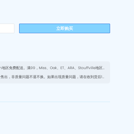
立即购买
满79，DT、NY、RH、Mark、Scar、Van地区免费配送。满99，Miss、Oak、ET、ARA、Stouffville地区免费配送。满129，Burlington&Hamilton地区免费配送。满129，包10CAD邮费可邮寄加拿大全境，其余运费需买家自理（需税前&优惠后满以上金额，系统自动抵消运费）
为了避免宠物间交叉感染，所有商品一经售出，非质量问题不退不换。如果出现质量问题，请在收到货后15天内与客服提出更换or退款需求。