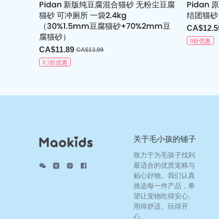
Pidan 新版纯豆腐混合猫砂 无粉尘豆腐
Pidan
猫砂 可冲厕所 一袋2.4kg
结团猫砂 
（30%1.5mm豆腐猫砂+70%2mm豆
CA$12.5
腐猫砂）
9折优惠
CA$11.89
CA$13.99
8.5折优惠
关于毛小孩的铺子
致力于为毛孩子找到
最适合的优质宠粮与
贴心好物。我们认真
挑选每一件产品，希
望让宠物吃得安心、
用得舒适、玩得开
心。