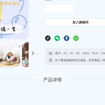
宠物时装区
宠物时装区
眼部健康
眼部健康
加入购物车
产品详情