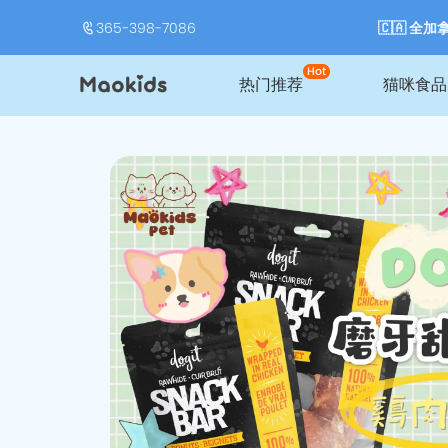
365-398-7086
🇨🇦 全
Hot
热门推荐
猫咪食品
New
Hot
New
Hot
6折起
6折起
最新到货
零食类
零食类
清洁呵护
每周限时秒杀
最新到货
零食类
零食类
清洁呵护
每周限时秒杀
亚洲
湿粮
湿粮
排泄
亚
湿
湿
排
最高享75折
最高享75折
猫砂全场满减
猫砂全场满减
冻干/磨牙/训练/饼干
饼干&小食类
训练小食
耳部护理
冻干/磨牙/训练/饼干
饼干&小食类
训练小食
耳部护理
国货
主食
主食
猫砂
国
主
主
猫
满120减15
满120减15
Hot
Hot
德罐满减专区
德罐满减专区
罐头/肉酱/奶/保健品
汤条&肉酱类
磨牙类
眼部护理
罐头/肉酱/奶/保健品
汤条&肉酱类
磨牙类
眼部护理
日本
辅食
辅食
猫砂
日
辅
辅
猫
88折
88折
Hot
Hot
诺普仕直降
诺普仕直降
碗/牵绳/玩具/清洁呵护
冻干类
冻干类
口腔护理
碗/牵绳/玩具/清洁呵护
冻干类
冻干类
口腔护理
韩国
牛乳
浓汤
尿垫
韩
牛
浓
尿
抓板/窝垫/外出包/爬架
风干类
饼干类
身体清洁除臭
抓板/窝垫/外出包/爬架
风干类
饼干类
身体清洁除臭
浓汤
牛乳
粑粑
浓
牛
粑
Hot
Hot
磨牙类
肉酱类
环境清洁杀菌
磨牙类
肉酱类
环境清洁杀菌
伊丽莎白圈
伊丽莎白圈
Hot
Hot
梳子&指甲刀
梳子&指甲刀
Hot
Hot
湿巾类
湿巾类