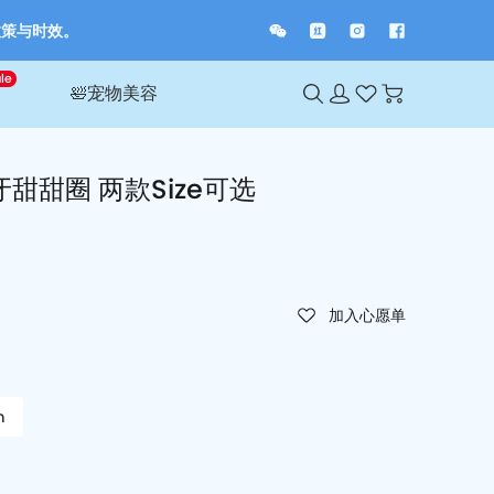
送政策与时效。
le
🛀宠物美容
牙甜甜圈 两款Size可选
加入心愿单
狗食品速递-
件用品&清洁用品速递
猫咪食品速递-
狗狗食品速递-
小件用品&清洁用品速递
猫咪食品速递-
干/磨牙/训练类
干/磨牙训练类
冻干/磨牙/训练类
冻干/磨牙训练类
m