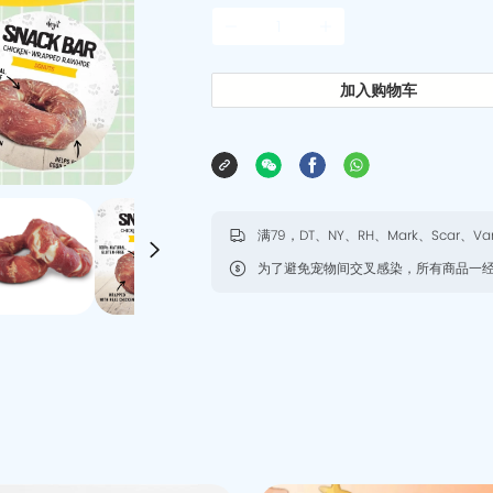
宠物时装区
宠物时装区
眼部健康
眼部健康
加入购物车