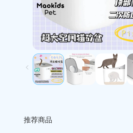
大件用品速递
大件用品速递
狗狗食品速递-
猫咪食品速递-
狗狗食品速递-
猫咪食品速递-
罐头/肉酱/奶/保健
罐头/肉酱/奶/保健
罐头/肉酱/奶/保健
罐头/肉酱/奶/保健
推荐商品