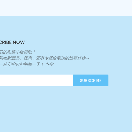
CRIBE NOW
们的毛孩小信箱吧！
间收到新品、优惠，还有专属给毛孩的惊喜好物～
一起守护它们的每一天！ 🐾💛
SUBSCRIBE