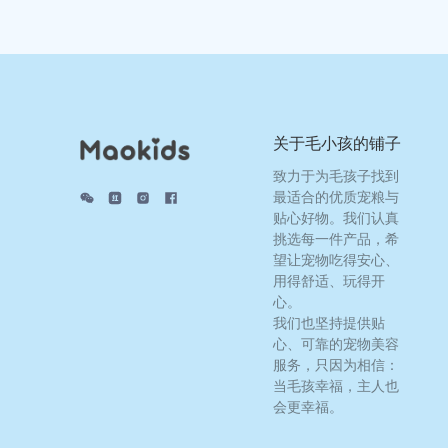
关于毛小孩的铺子
致力于为毛孩子找到
最适合的优质宠粮与
贴心好物。我们认真
挑选每一件产品，希
望让宠物吃得安心、
用得舒适、玩得开
心。
我们也坚持提供贴
心、可靠的宠物美容
服务，只因为相信：
当毛孩幸福，主人也
会更幸福。