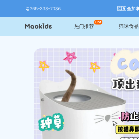
365-398-7086
🇨🇦 全
Hot
热门推荐
猫咪食品
New
Hot
New
Hot
6折起
6折起
最新到货
零食类
零食类
清洁呵护
每周限时秒杀
最新到货
零食类
零食类
清洁呵护
每周限时秒杀
亚洲
湿粮
湿粮
排泄
亚
湿
湿
排
最高享75折
最高享75折
猫砂全场满减
猫砂全场满减
冻干/磨牙/训练/饼干
饼干&小食类
训练小食
耳部护理
冻干/磨牙/训练/饼干
饼干&小食类
训练小食
耳部护理
国货
主食
主食
猫砂
国
主
主
猫
满120减15
满120减15
Hot
Hot
德罐满减专区
德罐满减专区
罐头/肉酱/奶/保健品
汤条&肉酱类
磨牙类
眼部护理
罐头/肉酱/奶/保健品
汤条&肉酱类
磨牙类
眼部护理
日本
辅食
辅食
猫砂
日
辅
辅
猫
88折
88折
Hot
Hot
诺普仕直降
诺普仕直降
碗/牵绳/玩具/清洁呵护
冻干类
冻干类
口腔护理
碗/牵绳/玩具/清洁呵护
冻干类
冻干类
口腔护理
韩国
牛乳
浓汤
尿垫
韩
牛
浓
尿
抓板/窝垫/外出包/爬架
风干类
饼干类
身体清洁除臭
抓板/窝垫/外出包/爬架
风干类
饼干类
身体清洁除臭
浓汤
牛乳
粑粑
浓
牛
粑
Hot
Hot
磨牙类
肉酱类
环境清洁杀菌
磨牙类
肉酱类
环境清洁杀菌
伊丽莎白圈
伊丽莎白圈
Hot
Hot
梳子&指甲刀
梳子&指甲刀
Hot
Hot
湿巾类
湿巾类