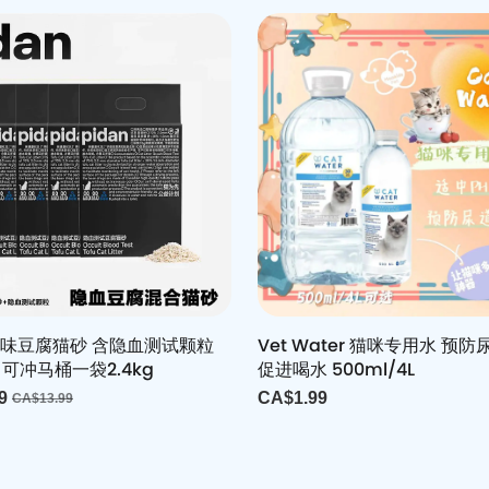
 原味豆腐猫砂 含隐血测试颗粒
Vet Water 猫咪专用水 预
可冲马桶一袋2.4kg
促进喝水 500ml/4L
9
CA$1.99
CA$13.99