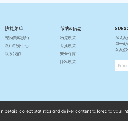
快捷菜单
帮助&信息
SUBS
宠物美容预约
物流政策
加入我
第一时
爪币积分中心
退换政策
让我们
联系我们
安全保障
隐私政策
etails, collect statistics and deliver content tailored to your int
©
2026 Maokids Inc. 保留