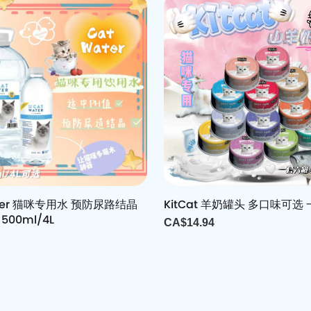
ater 猫咪专用水 预防尿路结晶
KitCat 羊奶罐头 多口味可选
500ml/4L
CA$14.94