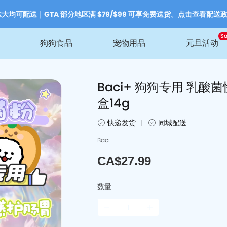
加拿大均可配送｜GTA 部分地区满 $79/$99 可享免费送货。点击查看配
Sa
狗狗食品
宠物用品
元旦活动
Asia
Asia
食品专区
罐头
罐头
用品
洲食品专区
粮罐头
粮罐头
泄用品
热销专区
主粮专区
主粮专区
外用药品
热销专区
主粮专区
主粮专区
外用药品
幼宠专区
保健品
保健品
水碗食盆
幼宠专区
保健品
保健品
水碗食盆
Hot
Hot
Hot
Hot
Hot
Hot
Premium
Premium
Hot
Hot
Hot
Hot
Hot
Hot
窝垫专区
窝垫专区
Baci+ 狗狗专用 乳酸
专区
罐头
罐头
专区
货专区
食罐头
食罐头
砂专区
高品质德罐
拌粮必备
拌粮必备
皮肤用药膏
高品质德罐
拌粮必备
拌粮必备
皮肤用药膏
幼猫专区
消化健康&排毛
肠胃呵护
幼猫专区
消化健康&排毛
肠胃呵护
Add-on
Hot
Hot
Add-on
Hot
Hot
Hot
Hot
盒14g
猫包推车
猫包推车
进口区
罐头
罐头
盆专区
本进口区
食罐头
食罐头
砂盆专区
凑单必备
烘培&膨化粮
烘培&膨化粮
眼药水
凑单必备
烘培&膨化粮
烘培&膨化粮
眼药水
幼犬专区
美毛亮肤
关节健康
幼犬专区
美毛亮肤
关节健康
Hot
Hot
Hot
Hot
猫抓板专区
猫抓板专区
进口区
&羊乳
类
&尿板
国进口区
乳&羊乳
汤类
垫&尿板
人宠共用
冻干粮
冻干粮
体外驱虫药
人宠共用
冻干粮
冻干粮
体外驱虫药
骨骼健康
眼部泪痕
骨骼健康
眼部泪痕
快递发货
同城配送
Hot
Hot
猫爬架专区
猫爬架专区
类
&羊乳类
袋
汤类
乳&羊乳类
粑袋
双拼粮
风干粮
舒缓镇静
双拼粮
风干粮
舒缓镇静
驱虫必备
毛发健康
驱虫必备
毛发健康
Baci
狗
小
猫猫玩具
猫猫玩具
功能粮
功能粮
营养增肌
营养补充
营养增肌
营养补充
CA$27.99
冻
冻
狗狗玩具
狗狗玩具
尿路健康
口腔健康
尿路健康
口腔健康
数量
Hot
Hot
项圈牵引绳
项圈牵引绳
舒缓镇静
驱虫必备
舒缓镇静
驱虫必备
智能科技养宠
智能科技养宠
口腔健康
舒缓镇静
口腔健康
舒缓镇静