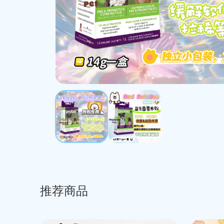
大件用品速递
大件用品速递
狗狗食品速递-
猫咪食品速递-
狗狗食品速递-
猫咪食品速递-
罐头/肉酱/奶/保健
罐头/肉酱/奶/保健
罐头/肉酱/奶/保健
罐头/肉酱/奶/保健
推荐商品