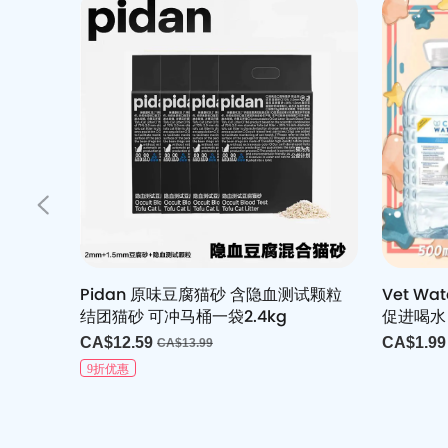
Pidan 原味豆腐猫砂 含隐血测试颗粒
Vet W
结团猫砂 可冲马桶一袋2.4kg
促进喝水 
CA$12.59
CA$1.99
CA$13.99
9折优惠