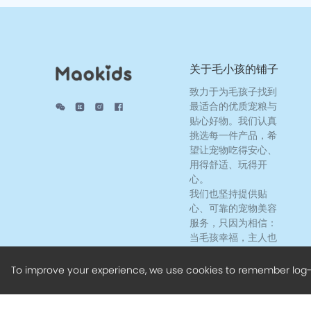
关于毛小孩的铺子
致力于为毛孩子找到
最适合的优质宠粮与
贴心好物。我们认真
挑选每一件产品，希
望让宠物吃得安心、
用得舒适、玩得开
心。
我们也坚持提供贴
心、可靠的宠物美容
服务，只因为相信：
当毛孩幸福，主人也
会更幸福。
To improve your experience, we use cookies to remember log-in d