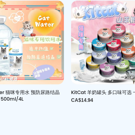
ater 猫咪专用水 预防尿路结晶
KitCat 羊奶罐头 多口味可选
500ml/4L
CA$14.94