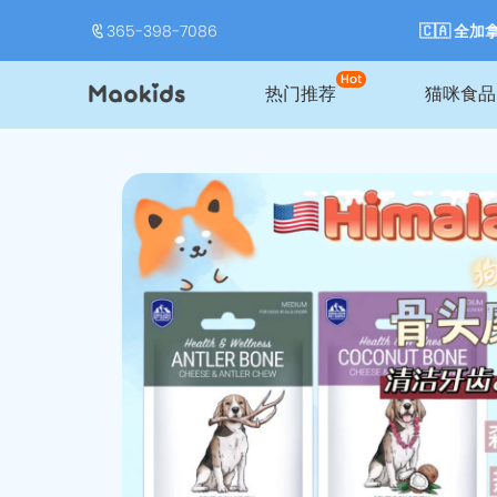
365-398-7086
🇨🇦 全
Hot
热门推荐
猫咪食品
New
Hot
New
Hot
6折起
6折起
最新到货
零食类
零食类
清洁呵护
每周限时秒杀
最新到货
零食类
零食类
清洁呵护
每周限时秒杀
亚洲
湿粮
湿粮
排泄
亚
湿
湿
排
最高享75折
最高享75折
猫砂全场满减
猫砂全场满减
冻干/磨牙/训练/饼干
饼干&小食类
训练小食
耳部护理
冻干/磨牙/训练/饼干
饼干&小食类
训练小食
耳部护理
国货
主食
主食
猫砂
国
主
主
猫
满120减15
满120减15
Hot
Hot
德罐满减专区
德罐满减专区
罐头/肉酱/奶/保健品
汤条&肉酱类
磨牙类
眼部护理
罐头/肉酱/奶/保健品
汤条&肉酱类
磨牙类
眼部护理
日本
辅食
辅食
猫砂
日
辅
辅
猫
88折
88折
Hot
Hot
诺普仕直降
诺普仕直降
碗/牵绳/玩具/清洁呵护
冻干类
冻干类
口腔护理
碗/牵绳/玩具/清洁呵护
冻干类
冻干类
口腔护理
韩国
牛乳
浓汤
尿垫
韩
牛
浓
尿
抓板/窝垫/外出包/爬架
风干类
饼干类
身体清洁除臭
抓板/窝垫/外出包/爬架
风干类
饼干类
身体清洁除臭
浓汤
牛乳
粑粑
浓
牛
粑
Hot
Hot
磨牙类
肉酱类
环境清洁杀菌
磨牙类
肉酱类
环境清洁杀菌
伊丽莎白圈
伊丽莎白圈
Hot
Hot
梳子&指甲刀
梳子&指甲刀
Hot
Hot
湿巾类
湿巾类