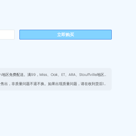
立即购买
满79，DT、NY、RH、Mark、Scar、Van地区免费配送。满99，Miss、Oak、ET、ARA、Stouffville地区免费配送。满129，Burlington&Hamilton地区免费配送。满129，包10CAD邮费可邮寄加拿大全境，其余运费需买家自理（需税前&优惠后满以上金额，系统自动抵消运费）
为了避免宠物间交叉感染，所有商品一经售出，非质量问题不退不换。如果出现质量问题，请在收到货后15天内与客服提出更换or退款需求。