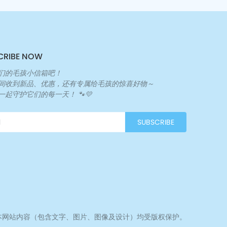
CRIBE NOW
们的毛孩小信箱吧！
间收到新品、优惠，还有专属给毛孩的惊喜好物～
一起守护它们的每一天！ 🐾💛
SUBSCRIBE
所有权利。本网站内容（包含文字、图片、图像及设计）均受版权保护。