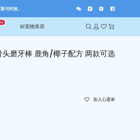
送政策与时效。
le
🛀宠物美容
用 骨头磨牙棒 鹿角/椰子配方 两款可选
狗食品速递-
件用品&清洁用品速递
猫咪食品速递-
狗狗食品速递-
小件用品&清洁用品速递
猫咪食品速递-
干/磨牙/训练类
干/磨牙训练类
冻干/磨牙/训练类
冻干/磨牙训练类
加入心愿单