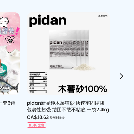
 一套6罐
pidan新品纯木薯猫砂 快速牢固结团
Vet's 
包裹性超强 结团不散不粘底 一袋2.4kg
荐爆款！
CA$10.63
CA$19.79
CA$12.5
8.5折优惠
9折优惠