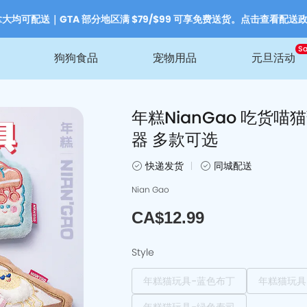
加拿大均可配送｜GTA 部分地区满 $79/$99 可享免费送货。点击查看配
Sa
狗狗食品
宠物用品
元旦活动
Asia
Asia
食品专区
罐头
罐头
用品
洲食品专区
粮罐头
粮罐头
泄用品
热销专区
主粮专区
主粮专区
外用药品
热销专区
主粮专区
主粮专区
外用药品
幼宠专区
保健品
保健品
水碗食盆
幼宠专区
保健品
保健品
水碗食盆
Hot
Hot
Hot
Hot
Hot
Hot
Premium
Premium
Hot
Hot
Hot
Hot
Hot
Hot
窝垫专区
窝垫专区
年糕NianGao 吃货
专区
罐头
罐头
专区
货专区
食罐头
食罐头
砂专区
高品质德罐
拌粮必备
拌粮必备
皮肤用药膏
高品质德罐
拌粮必备
拌粮必备
皮肤用药膏
幼猫专区
消化健康&排毛
肠胃呵护
幼猫专区
消化健康&排毛
肠胃呵护
Add-on
Hot
Hot
Add-on
Hot
Hot
Hot
Hot
器 多款可选
猫包推车
猫包推车
进口区
罐头
罐头
盆专区
本进口区
食罐头
食罐头
砂盆专区
凑单必备
烘培&膨化粮
烘培&膨化粮
眼药水
凑单必备
烘培&膨化粮
烘培&膨化粮
眼药水
幼犬专区
美毛亮肤
关节健康
幼犬专区
美毛亮肤
关节健康
Hot
Hot
Hot
Hot
猫抓板专区
猫抓板专区
进口区
&羊乳
类
&尿板
国进口区
乳&羊乳
汤类
垫&尿板
人宠共用
冻干粮
冻干粮
体外驱虫药
人宠共用
冻干粮
冻干粮
体外驱虫药
骨骼健康
眼部泪痕
骨骼健康
眼部泪痕
快递发货
同城配送
Hot
Hot
猫爬架专区
猫爬架专区
类
&羊乳类
袋
汤类
乳&羊乳类
粑袋
双拼粮
风干粮
舒缓镇静
双拼粮
风干粮
舒缓镇静
驱虫必备
毛发健康
驱虫必备
毛发健康
Nian Gao
狗
小
猫猫玩具
猫猫玩具
功能粮
功能粮
营养增肌
营养补充
营养增肌
营养补充
CA$12.99
冻
冻
狗狗玩具
狗狗玩具
尿路健康
口腔健康
尿路健康
口腔健康
Style
Hot
Hot
项圈牵引绳
项圈牵引绳
舒缓镇静
驱虫必备
舒缓镇静
驱虫必备
年糕猫玩具-蓝色布丁
年糕猫玩具
智能科技养宠
智能科技养宠
口腔健康
舒缓镇静
口腔健康
舒缓镇静