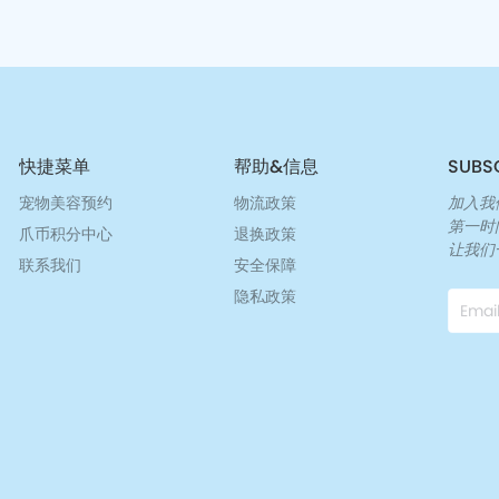
快捷菜单
帮助&信息
SUBS
宠物美容预约
物流政策
加入我
第一时
爪币积分中心
退换政策
让我们
联系我们
安全保障
隐私政策