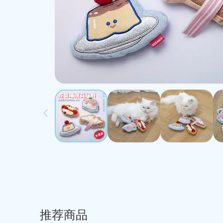
大件用品速递
大件用品速递
狗狗食品速递-
猫咪食品速递-
狗狗食品速递-
猫咪食品速递-
罐头/肉酱/奶/保健
罐头/肉酱/奶/保健
罐头/肉酱/奶/保健
罐头/肉酱/奶/保健
推荐商品