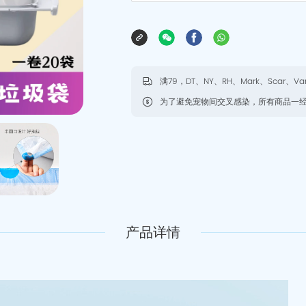
宠物时装区
宠物时装区
眼部健康
眼部健康
产品详情