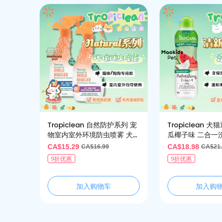
大件用品速递
大件用品速递
狗狗食品速递-
猫咪食品速递-
狗狗食品速递-
猫咪食品速递-
罐头/肉酱/奶/保健
罐头/肉酱/奶/保健
罐头/肉酱/奶/保健
罐头/肉酱/奶/保健
Tropiclean 自然防护系列 宠
Tropiclean 
物室内室外环境防虫喷雾 犬
瓜椰子味 二合一
猫两款可选 一瓶473ml
一瓶592ml
CA$15.29
CA$18.98
CA$16.99
CA$21.
9折优惠
9折优惠
加入购物车
加入购