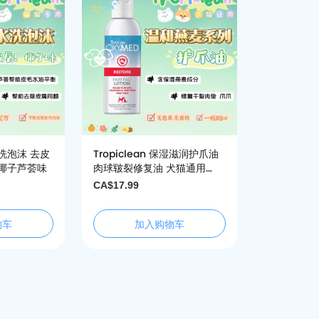
免水洗泡沫 去皮
Tropiclean 保湿滋润护爪油
 椰子芦荟味
肉球皲裂修复油 犬猫通用
118ml一瓶
CA$17.99
物车
加入购物车