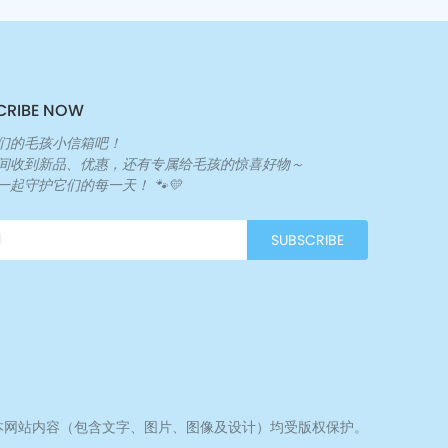
CRIBE NOW
们的毛孩小信箱吧！
间收到新品、优惠，还有专属给毛孩的惊喜好物～
一起守护它们的每一天！ 🐾💛
SUBSCRIBE
所有权利。本网站内容（包含文字、图片、图像及设计）均受版权保护。