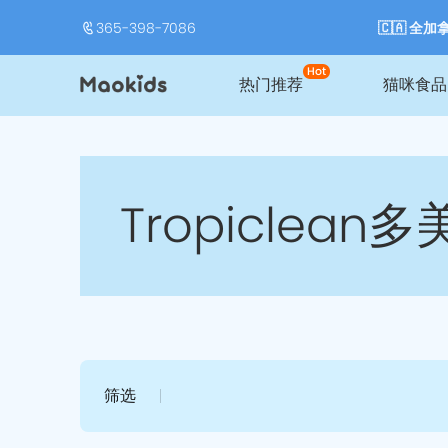
365-398-7086
🇨🇦 全
Hot
热门推荐
猫咪食品
New
Hot
New
Hot
6折起
6折起
最新到货
零食类
零食类
清洁呵护
每周限时秒杀
最新到货
零食类
零食类
清洁呵护
每周限时秒杀
亚洲
湿粮
湿粮
排泄
亚
湿
湿
排
最高享75折
最高享75折
猫砂全场满减
猫砂全场满减
冻干/磨牙/训练/饼干
饼干&小食类
训练小食
耳部护理
冻干/磨牙/训练/饼干
饼干&小食类
训练小食
耳部护理
国货
主食
主食
猫砂
国
主
主
猫
满120减15
满120减15
Hot
Hot
德罐满减专区
德罐满减专区
Tropiclean
罐头/肉酱/奶/保健品
汤条&肉酱类
磨牙类
眼部护理
罐头/肉酱/奶/保健品
汤条&肉酱类
磨牙类
眼部护理
日本
辅食
辅食
猫砂
日
辅
辅
猫
88折
88折
Hot
Hot
诺普仕直降
诺普仕直降
碗/牵绳/玩具/清洁呵护
冻干类
冻干类
口腔护理
碗/牵绳/玩具/清洁呵护
冻干类
冻干类
口腔护理
韩国
牛乳
浓汤
尿垫
韩
牛
浓
尿
抓板/窝垫/外出包/爬架
风干类
饼干类
身体清洁除臭
抓板/窝垫/外出包/爬架
风干类
饼干类
身体清洁除臭
浓汤
牛乳
粑粑
浓
牛
粑
Hot
Hot
磨牙类
肉酱类
环境清洁杀菌
磨牙类
肉酱类
环境清洁杀菌
伊丽莎白圈
伊丽莎白圈
Hot
Hot
梳子&指甲刀
梳子&指甲刀
筛选
Hot
Hot
湿巾类
湿巾类